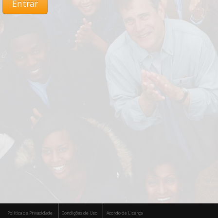
Entrar
Política de Privacidade
Condições de Uso
Acordo de Licença